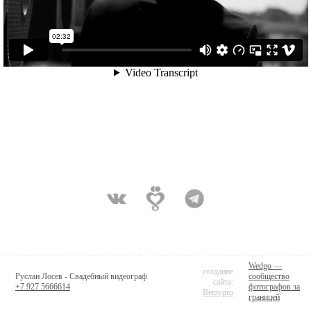
Wedgo —
создание
Руслан Лосев - Свадебный видеограф
сообщество
сайта:
+7 927 5666614
фотографов за
Bemypro
границей